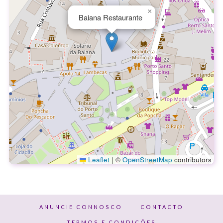
×
Baiana Restaurante
Leaflet
|
©
OpenStreetMap
contributors
ANUNCIE CONNOSCO
CONTACTO
TERMOS E CONDIÇÕES