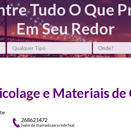
ntre Tudo O Que Pr
Em Seu Redor
ricolage e Materiais d
ote
268621472
(valor de chamada para rede fixa)