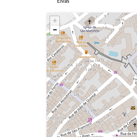
Elvas
+
−